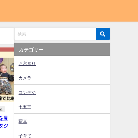
カテゴリー
お宮参り
カメラ
コンデジ
七五三
オ
を見
写真
タジ
子育て